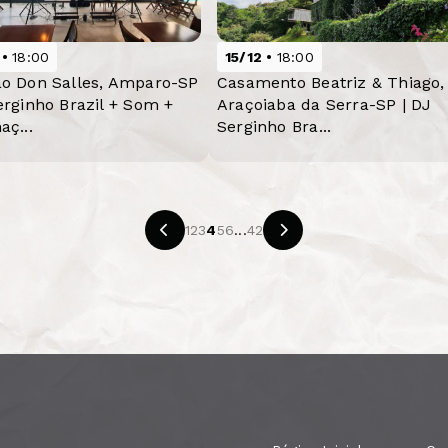
18:00
15/12
18:00
ão Don Salles, Amparo-SP
Casamento Beatriz & Thiago,
erginho Brazil + Som +
Araçoiaba da Serra-SP | DJ
aç...
Serginho Bra...
1
2
3
4
5
6
...
42