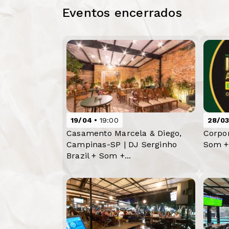
Eventos encerrados
19/04
19:00
28/0
Casamento Marcela & Diego,
Corpor
Campinas-SP | DJ Serginho
Som +
Brazil + Som +...