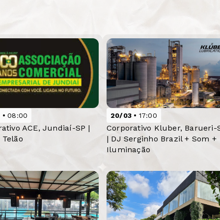
3
08:00
20/03
17:00
ativo ACE, Jundiaí-SP |
Corporativo Kluber, Barueri-
 Telão
| DJ Serginho Brazil + Som +
Iluminação