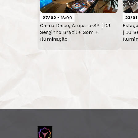
27/02
18:00
23/01
Carna Disco, Amparo-SP | DJ
Estaç
Serginho Brazil + Som +
| DJ S
Iluminação
Ilumin