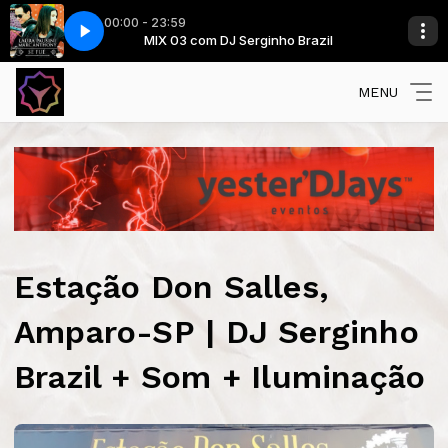
00:00 - 23:59
Brazil
MIX 03 com DJ Serginho Brazil
Laura Pausini - Se Fue
MENU
Estação Don Salles,
Amparo-SP | DJ Serginho
Brazil + Som + Iluminação