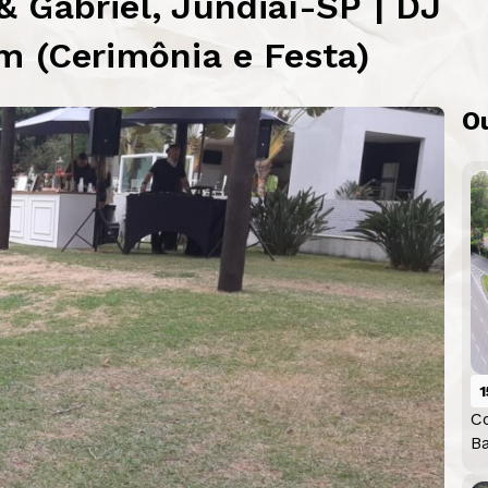
 Gabriel, Jundiaí-SP | DJ
m (Cerimônia e Festa)
O
1
C
B