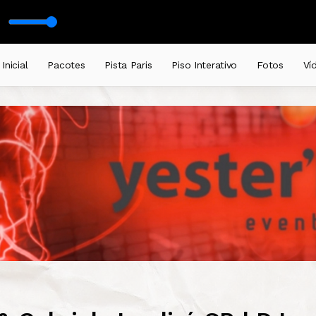
zil
ep House Remix)
Inicial
Pacotes
Pista Paris
Piso Interativo
Fotos
Ví