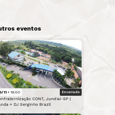
utros eventos
5/11
19:00
Encerrado
onfraternização CONT, Jundiaí-SP |
anda + DJ Serginho Brazil