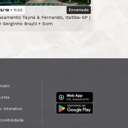
25/10
11:30
Encerrado
asamento Tayná & Fernando, Itatiba-SP |
J Serginho Brazil + Som
ntato
cotes
o Interativo
ponibilidade