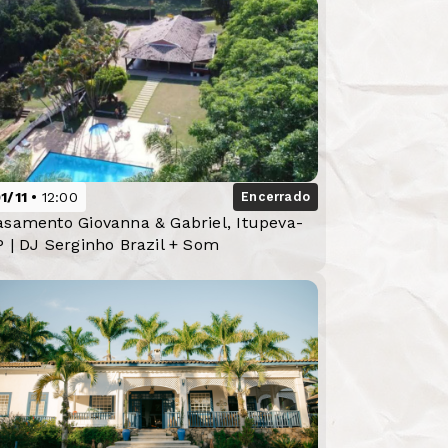
1/11
12:00
Encerrado
asamento Giovanna & Gabriel, Itupeva-
P | DJ Serginho Brazil + Som