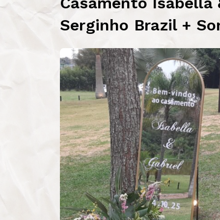
Casamento Isabella &
Serginho Brazil + So