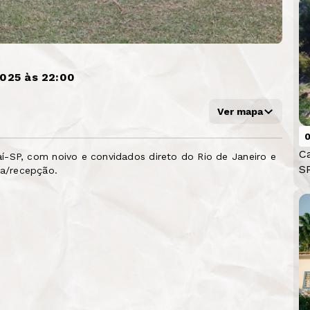
025 às 22:00
Ver mapa
0
C
í-SP, com noivo e convidados direto do Rio de Janeiro e
S
ta/recepção.