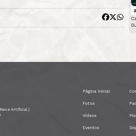
C
D
Página Inicial
Co
Fotos
Pa
eve Artificial |
D
Vídeos
Pis
Eventos
Dis