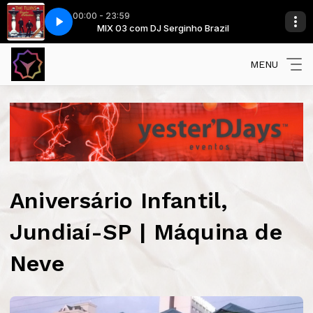
00:00 - 23:59
razil
MIX 03 com DJ Serginho Brazil
The Twins - Ballet Dancer
MENU
Aniversário Infantil,
Jundiaí-SP | Máquina de
Neve