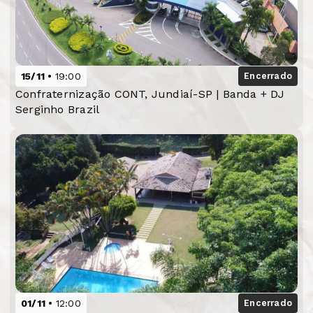
15/11
19:00
Encerrado
Confraternização CONT, Jundiaí-SP | Banda + DJ
Serginho Brazil
01/11
12:00
Encerrado