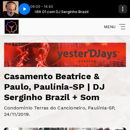
06:00 - 14:40
e (Remix 2005)
l
MIX 01 com DJ Serginho Brazil
Patrick Hernandez - Born To Be Alive (Remix 2005)
MENU
Casamento Beatrice &
Paulo, Paulínia-SP | DJ
Serginho Brazil + Som
Condomínio Terras do Cancioneiro, Paulínia-SP,
24/11/2019.