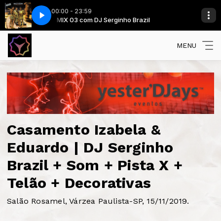
00:00 - 23:59
l
MIX 03 com DJ Serginho Brazil
Imagination - Just An Illusion
MENU
Casamento Izabela &
Eduardo | DJ Serginho
Brazil + Som + Pista X +
Telão + Decorativas
Salão Rosamel, Várzea Paulista-SP, 15/11/2019.