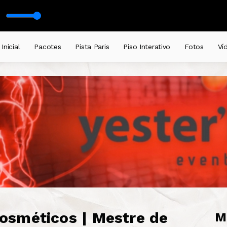
 Christian Luke Remix)
Inicial
Pacotes
Pista Paris
Piso Interativo
Fotos
Ví
osméticos | Mestre de
M