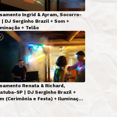
samento Ingrid & Ayram, Socorro-
 | DJ Serginho Brazil + Som +
uminação + Telão
samento Renata & Richard,
atuba-SP | DJ Serginho Brazil +
m (Cerimônia e Festa) + Iluminação
sica