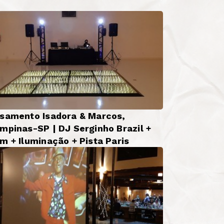
samento Isadora & Marcos,
mpinas-SP | DJ Serginho Brazil +
m + Iluminação + Pista Paris