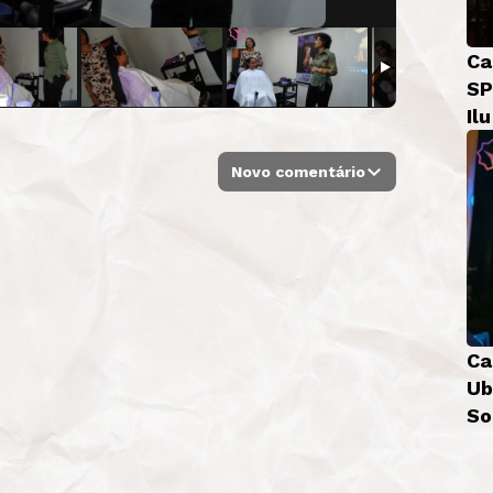
Ca
SP
Il
Novo comentário
Ca
Ub
So
Bá