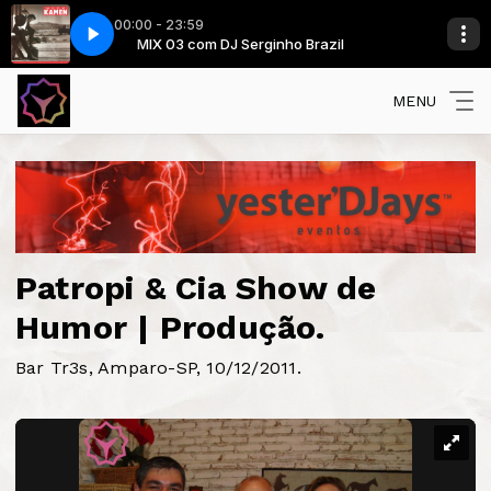
00:00 - 23:59
zil
Nick Kamen - Tell Me
MIX 03 com DJ Serginho Brazil
MENU
Patropi & Cia Show de
Humor | Produção.
Bar Tr3s, Amparo-SP, 10/12/2011.