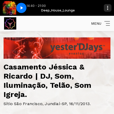
14:40 - 21:00
(Slow Remix)
Deep_House_Lounge
George Ezra - Budapest (Slow Remix)
MENU
Casamento Jéssica &
Ricardo | DJ, Som,
Iluminação, Telão, Som
Igreja.
Sítio São Francisco, Jundiaí-SP, 16/11/2013.