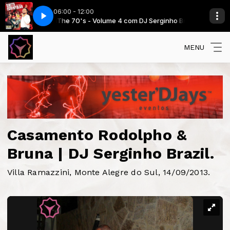
06:00 - 12:00
ginho Brazil
na
Santa Esmeralda - Copacabana
The 70's - Volume 4 com DJ Serginho Brazil
MENU
Casamento Rodolpho &
Bruna | DJ Serginho Brazil.
Villa Ramazzini, Monte Alegre do Sul, 14/09/2013.