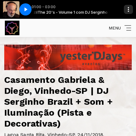
01:00 - 03:00
rginho Brazil
 Remix)
Coldplay - Viva La Vida (Club Remix)
Deep_House_Lounge
The 20's - Volume 1 com DJ Serginho Brazil
MENU
Casamento Gabriela &
Diego, Vinhedo-SP | DJ
Serginho Brazil + Som +
Iluminação (Pista e
Decorativas)
Lagoa Santa Rita, Vinhedo-SP, 24/11/2018.