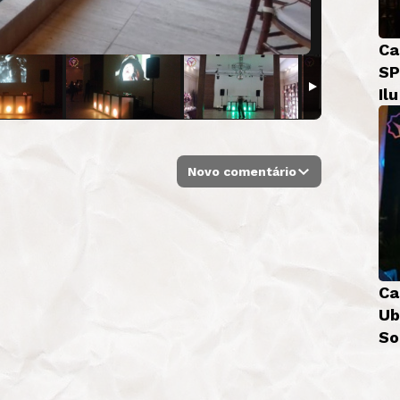
Ca
SP
Il
Novo comentário
Ca
Ub
So
Bá