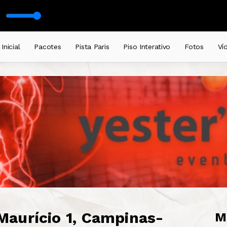
 Reflex Revision]
Inicial
Pacotes
Pista Paris
Piso Interativo
Fotos
Ví
aurício 1, Campinas-
M