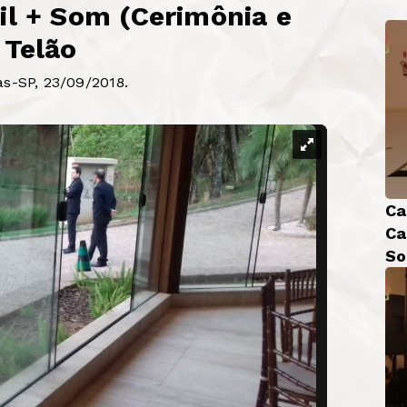
il + Som (Cerimônia e
 Telão
as-SP, 23/09/2018.
Ca
Ca
So