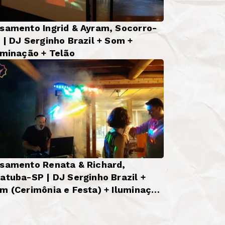
samento Ingrid & Ayram, Socorro-
 | DJ Serginho Brazil + Som +
uminação + Telão
samento Renata & Richard,
atuba-SP | DJ Serginho Brazil +
m (Cerimônia e Festa) + Iluminação
sica