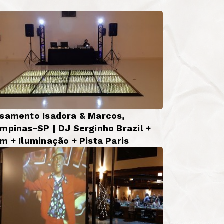
samento Isadora & Marcos,
mpinas-SP | DJ Serginho Brazil +
m + Iluminação + Pista Paris