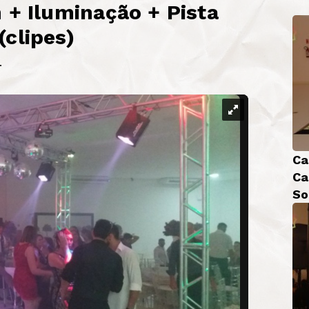
 + Iluminação + Pista
clipes)
.
Ca
Ca
So