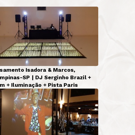
samento Isadora & Marcos,
mpinas-SP | DJ Serginho Brazil +
m + Iluminação + Pista Paris