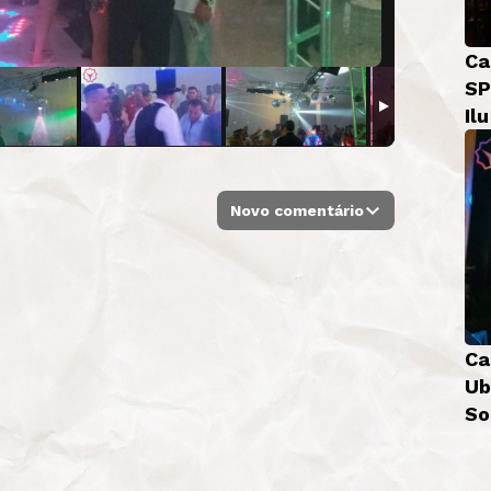
Ca
SP
Il
Novo comentário
Ca
Ub
So
Bá