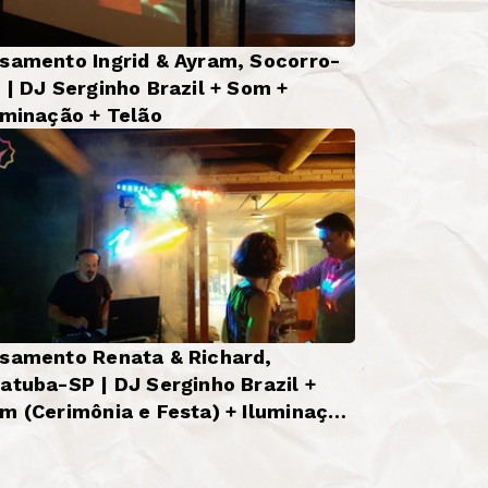
samento Ingrid & Ayram, Socorro-
 | DJ Serginho Brazil + Som +
uminação + Telão
samento Renata & Richard,
atuba-SP | DJ Serginho Brazil +
m (Cerimônia e Festa) + Iluminação
sica